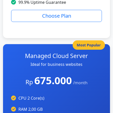
99.9% Uptime Guarantee
Choose Plan
Most Popular
Managed Cloud Server
Ideal for business websites
675.000
Rp
/month
CPU 2 Core(s)
RAM 2,00 GB