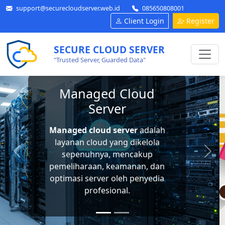
support@securecloudserver.web.id
085650808001
Client Login
Register
SECURE CLOUD SERVER
"Trusted Server, Guarded Data"
Google Workspace
Google Workspace
adalah layanan
berbagai aplikasi dari Google
untuk meningkatkan produktivitas
bisnis kamu, bisa diakses dari pc
atau laptop, tablet, maupun
ponsel.